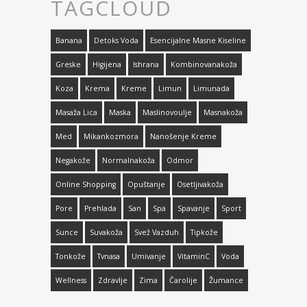
TAGCLOUD
Banana
Detoks Voda
Esencijalne Masne Kiseline
Greske
Higijena
Ishrana
Kombinovanakoža
Koza
Krema
Kreme
Limun
Limunada
Masaža Lica
Maska
Maslinovoulje
Masnakoža
Med
Mikankozmora
Nanošenje Kreme
Negakože
Normalnakoža
Odmor
Online Shopping
Opuštanje
Osetljivakoža
Pore
Prehlada
San
Spa
Spavanje
Sport
Sunce
Suvakoža
Svež Vazduh
Tipkože
Tonkože
Tvnasa
Umivanje
VitaminC
Voda
Wellness
Zdravlje
Zima
Čarolije
Žumance