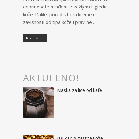
doprinesete mlađem i svežijem izgledu
kože. Dakle, pored izbora kreme u
zavisnosti od tipa kože i pravilne…
Read More
AKTUELNO!
Maska za lice od kafe
IDEALNA zaštita kože,