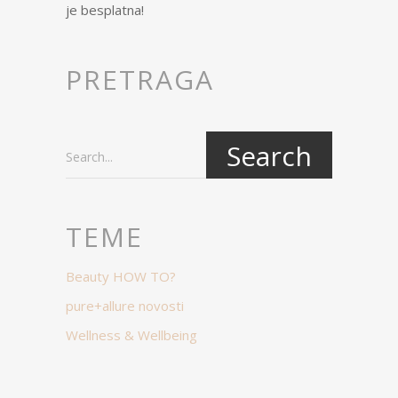
je besplatna!
PRETRAGA
Search...
TEME
Beauty HOW TO?
pure+allure novosti
Wellness & Wellbeing