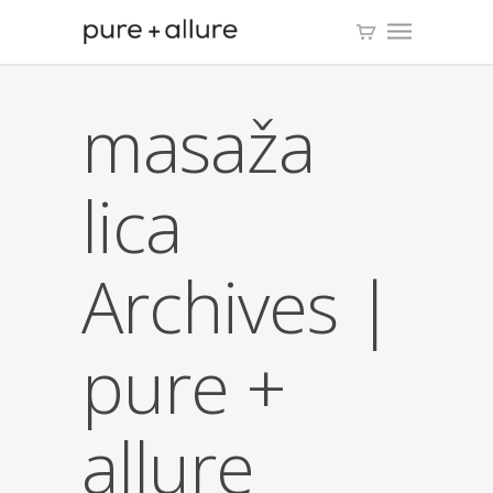
masaža
lica
Archives |
pure +
allure