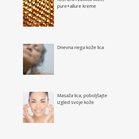
pure+allure kreme
Dnevna nega kože lica
Masaža lica, poboljšajte
izgled svoje kože